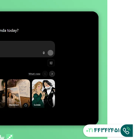
021
44342451