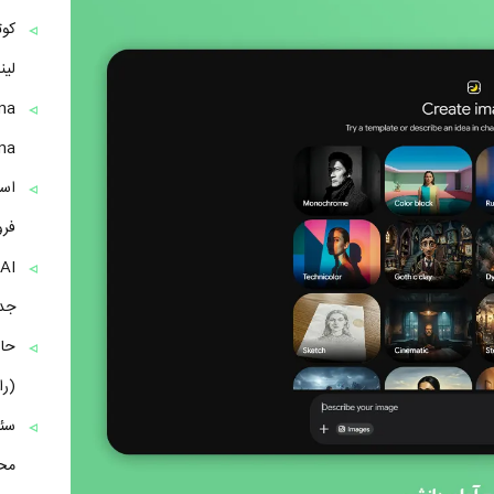
کوت
لی
Banana بر
است
فرو
جدید
(را
مح