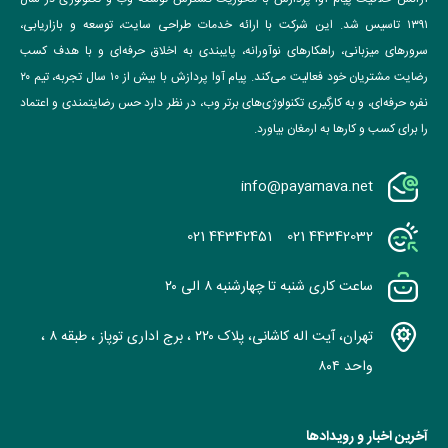
آژانس خلاقیت پیام آوا پردازش با محوریت گسترش توسعه وب و تکنولوژی در سال
۱۳۹۱ تاسیس شد. این شرکت با ارائه خدمات طراحی سایت، توسعه و بازاریابی،
سرورهای میزبانی، راهکارهای نوآورانه، پایبندی به اخلاق حرفه‌ای و با هدف کسب
رضایت مشتریان خود فعالیت می‌کند. پیام آوا پردازش با بیش از ۱۰ سال تجربه، تیم ۲۰
نفره حرفه‌ای، و به کارگیری تکنولوژی‌های برتر وب، در نظر دارد حس رضایتمندی و اعتماد
را برای کسب و کارها به ارمغان بیاورد.
info@payamava.net
021 44342451
021 44342032
ساعت کاری شنبه تا چهارشنبه ۸ الی ۲۰
تهران، آیت اله کاشانی، پلاک ۲۲۰ ، برج اداری توپاز ، طبقه ۸ ،
واحد ۸۰۴