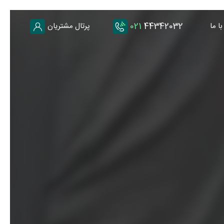
021
44342032
ا ما
پرتال مشتریان