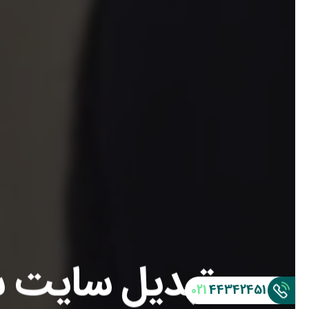
تبدیل سایت 
021
44342451