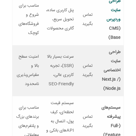
طراحی
مناسب برای
سایت
پنل کاربری ساده،
تماس
شروع و
وردپرس
تحویل سریع،
بگیرید
فروشگاه‌های
(CMS
گالری محصولات
کوچک
Base)
طراحی
سرعت بسیار بالا
امنیت سطح
سایت
تماس
(SSR)، تجربه
بالا و
اختصاصی
بگیرید
کاربری عالی،
مقیاس‌پذیری
(Next.js /
SEO-Friendly
نامحدود
Node.js)
سیستم قیمت
سیستم‌های
مناسب برای
لحظه‌ای، کیف
پیشرفته
تماس
برندهای بزرگ
پول، اتصال به
(Full-
بگیرید
و پلتفرم‌های
APIهای بانکی و
Feature)
معاملاتی