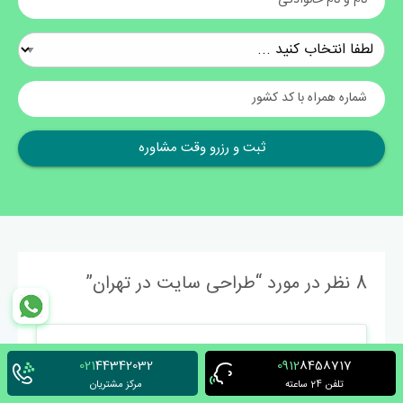
شماره همراه با کد کشور
8 نظر در مورد “
طراحی سایت در تهران
”
021
44342032
0912
8458717
عرفان باقری
تلفن 24 ساعته
مرکز مشتریان
11 آبان 1400 در 15:40