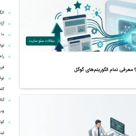
الگ
آژا
۱۰ از مزایای تولید محتوا برای رشد کسب‌وکار آنلاین
مقالات سئو سایت
تول
راه
فر
معرفی تمام الگوریتم‌های گوگل
تول
کام
وب
کوت
لی