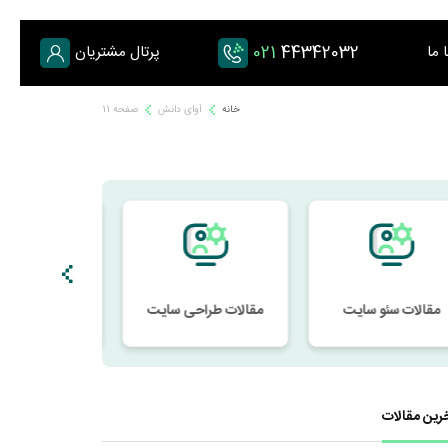
021
44342032
 ما
پرتال مشتریان
خانه
آوای دانش
صفحه 11
مقالات سئو سایت
مقالات طراحی سایت
رین مقالات