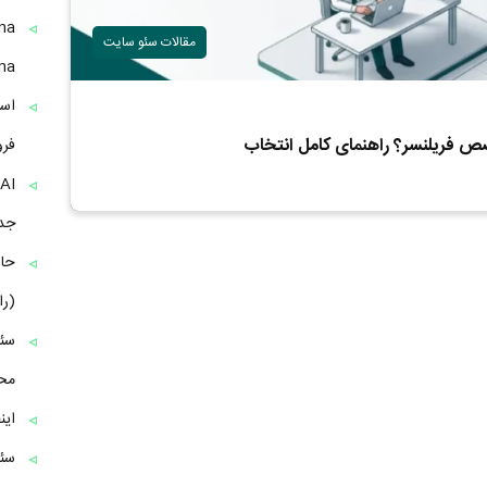
مقالات سئو سایت
Banana بر
است
ص فریلنسر؟ راهنمای کامل انتخاب
فرو
جدید
(را
مح
این