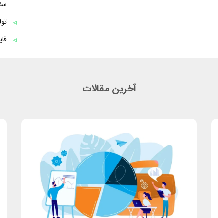
سئو
تول
فایل Robots.txt چیست؟ راهنمای
آخرین مقالات