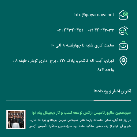
info@payamava.net
021 44342451
021 44342032
ساعت کاری شنبه تا چهارشنبه ۸ الی ۲۰
تهران، آیت اله کاشانی، پلاک ۲۲۰ ، برج اداری توپاز ، طبقه ۸ ،
واحد ۸۰۴
آخرین اخبار و رویدادها
سیزدهمین سالروز تاسیس آژانس توسعه کسب و کار دیجیتال پیام آوا
پردازش
در روز ۲۵ آبان، سالن جلسات پارسا هتل اسپیناس میزبان رویدادی بود که حال ‌و
هوای آن فراتر از یک جشن سالگرد ساده بود؛ سیزدهمین سالگرد تأسیس آژانس
توسعه ...