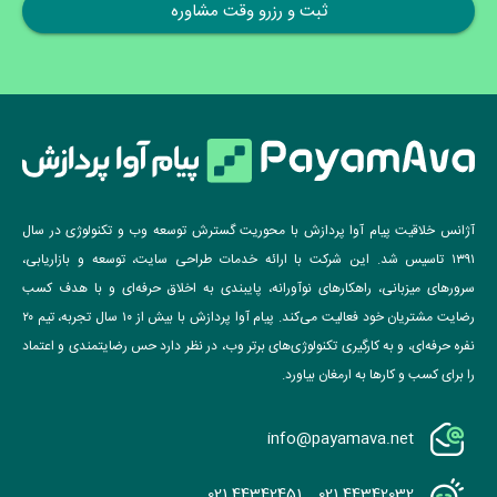
آژانس خلاقیت پیام آوا پردازش با محوریت گسترش توسعه وب و تکنولوژی در سال
۱۳۹۱ تاسیس شد. این شرکت با ارائه خدمات طراحی سایت، توسعه و بازاریابی،
سرورهای میزبانی، راهکارهای نوآورانه، پایبندی به اخلاق حرفه‌ای و با هدف کسب
رضایت مشتریان خود فعالیت می‌کند. پیام آوا پردازش با بیش از ۱۰ سال تجربه، تیم ۲۰
نفره حرفه‌ای، و به کارگیری تکنولوژی‌های برتر وب، در نظر دارد حس رضایتمندی و اعتماد
را برای کسب و کارها به ارمغان بیاورد.
info@payamava.net
021 44342451
021 44342032