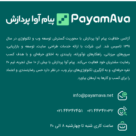
آژانس خلاقیت پیام آوا پردازش با محوریت گسترش توسعه وب و تکنولوژی در سال
۱۳۹۱ تاسیس شد. این شرکت با ارائه خدمات طراحی سایت، توسعه و بازاریابی،
سرورهای میزبانی، راهکارهای نوآورانه، پایبندی به اخلاق حرفه‌ای و با هدف کسب
رضایت مشتریان خود فعالیت می‌کند. پیام آوا پردازش با بیش از ۱۰ سال تجربه، تیم ۲۰
نفره حرفه‌ای، و به کارگیری تکنولوژی‌های برتر وب، در نظر دارد حس رضایتمندی و اعتماد
را برای کسب و کارها به ارمغان بیاورد.
info@payamava.net
021 44342451
021 44342032
ساعت کاری شنبه تا چهارشنبه ۸ الی ۲۰