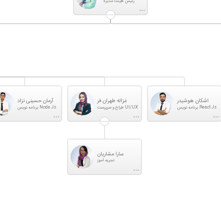
رئیس هیئت مدیره
اشکان هوشیدر
غزاله طهران فر
آرمان حسینی نزاد
برنامه نویس React Js
طراح و سرپرست UI/UX
برنامه نویس Node Js
سارا مشاریان
تجربه آموز